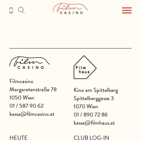
Zum
Inhalt
Filmcasino
Margaretenstraße 78
Kino am Spittelberg
1050 Wien
Spittelberggasse 3
01 / 587 90 62
1070 Wien
kassa@filmcasino.at
01 / 890 72 86
kassa@filmhaus.at
HEUTE
CLUB LOG-IN