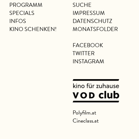
PROGRAMM
SUCHE
SPECIALS
IMPRESSUM
INFOS
DATENSCHUTZ
KINO SCHENKEN!
MONATSFOLDER
FACEBOOK
TWITTER
INSTAGRAM
Polyfilm.at
Cineclass.at