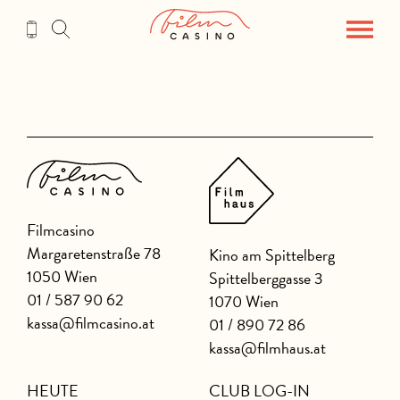
Zum
Inhalt
Filmcasino
Margaretenstraße 78
Kino am Spittelberg
1050 Wien
Spittelberggasse 3
01 / 587 90 62
1070 Wien
kassa@filmcasino.at
01 / 890 72 86
kassa@filmhaus.at
HEUTE
CLUB LOG-IN