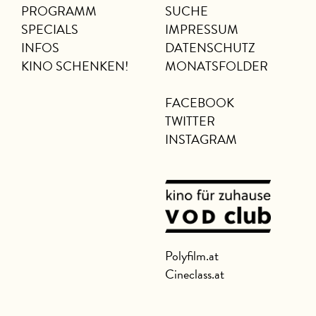
PROGRAMM
SUCHE
SPECIALS
IMPRESSUM
INFOS
DATENSCHUTZ
KINO SCHENKEN!
MONATSFOLDER
FACEBOOK
TWITTER
INSTAGRAM
Polyfilm.at
Cineclass.at