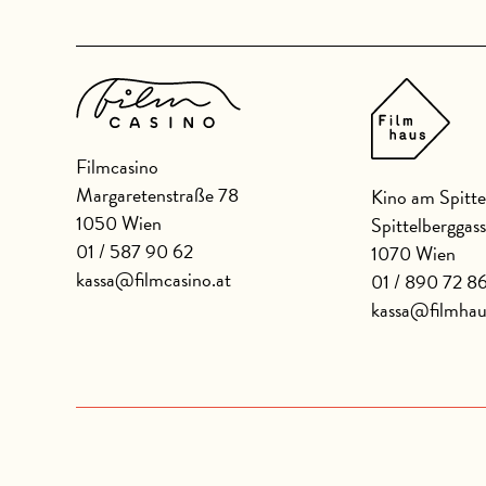
Filmcasino
Margaretenstraße 78
Kino am Spitte
1050 Wien
Spittelberggas
01 / 587 90 62
1070 Wien
kassa@filmcasino.at
01 / 890 72 8
kassa@filmhau