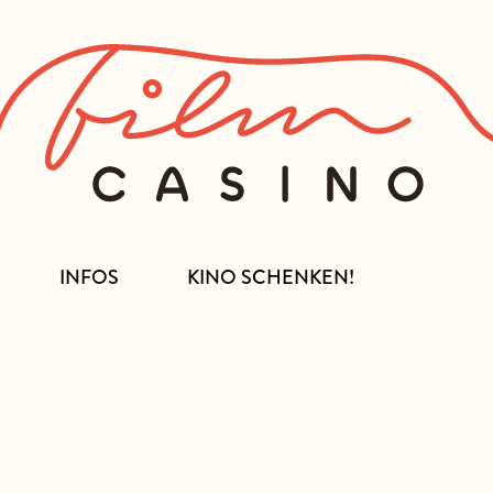
INFOS
KINO SCHENKEN!