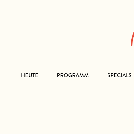
Zum
Inhalt
HEUTE
PROGRAMM
SPECIALS