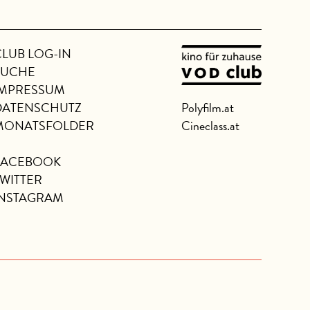
CLUB LOG-IN
SUCHE
IMPRESSUM
DATENSCHUTZ
Polyfilm.at
MONATSFOLDER
Cineclass.at
FACEBOOK
TWITTER
INSTAGRAM