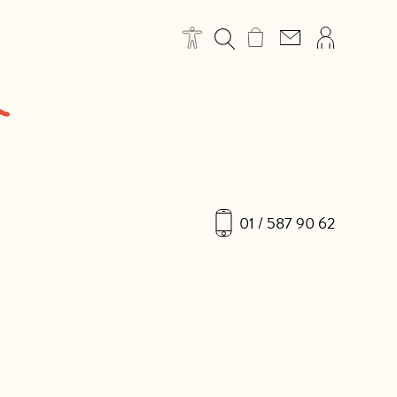
01 / 587 90 62