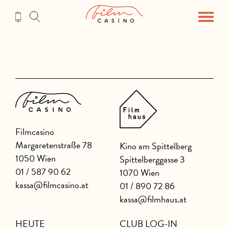
Zum
Inhalt
Filmcasino
Margaretenstraße 78
Kino am Spittelberg
1050 Wien
Spittelberggasse 3
01 / 587 90 62
1070 Wien
kassa@filmcasino.at
01 / 890 72 86
kassa@filmhaus.at
HEUTE
CLUB LOG-IN