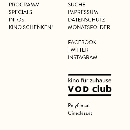
PROGRAMM
SUCHE
SPECIALS
IMPRESSUM
INFOS
DATENSCHUTZ
KINO SCHENKEN!
MONATSFOLDER
FACEBOOK
TWITTER
INSTAGRAM
Polyfilm.at
Cineclass.at