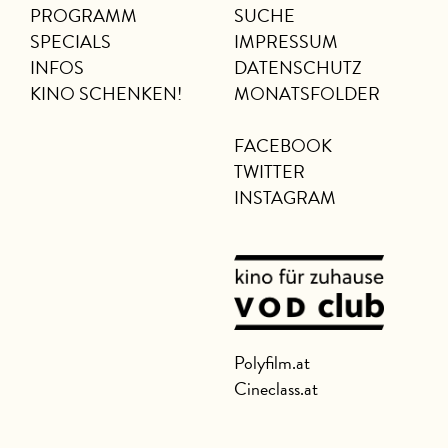
PROGRAMM
SUCHE
SPECIALS
IMPRESSUM
INFOS
DATENSCHUTZ
KINO SCHENKEN!
MONATSFOLDER
FACEBOOK
TWITTER
INSTAGRAM
Polyfilm.at
Cineclass.at