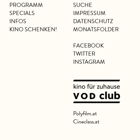
PROGRAMM
SUCHE
SPECIALS
IMPRESSUM
INFOS
DATENSCHUTZ
KINO SCHENKEN!
MONATSFOLDER
FACEBOOK
TWITTER
INSTAGRAM
Polyfilm.at
Cineclass.at