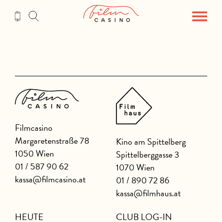
Zum
Inhalt
Filmcasino
Margaretenstraße 78
Kino am Spittelberg
1050 Wien
Spittelberggasse 3
01 / 587 90 62
1070 Wien
kassa@filmcasino.at
01 / 890 72 86
kassa@filmhaus.at
HEUTE
CLUB LOG-IN