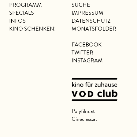
PROGRAMM
SUCHE
SPECIALS
IMPRESSUM
INFOS
DATENSCHUTZ
KINO SCHENKEN!
MONATSFOLDER
FACEBOOK
TWITTER
INSTAGRAM
Polyfilm.at
Cineclass.at