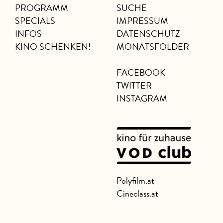
PROGRAMM
SUCHE
SPECIALS
IMPRESSUM
INFOS
DATENSCHUTZ
KINO SCHENKEN!
MONATSFOLDER
FACEBOOK
TWITTER
INSTAGRAM
Polyfilm.at
Cineclass.at