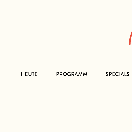
Zum
Inhalt
HEUTE
PROGRAMM
SPECIALS