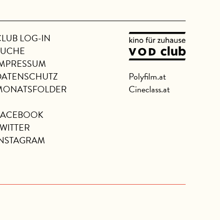
CLUB LOG-IN
SUCHE
IMPRESSUM
DATENSCHUTZ
Polyfilm.at
MONATSFOLDER
Cineclass.at
FACEBOOK
TWITTER
INSTAGRAM