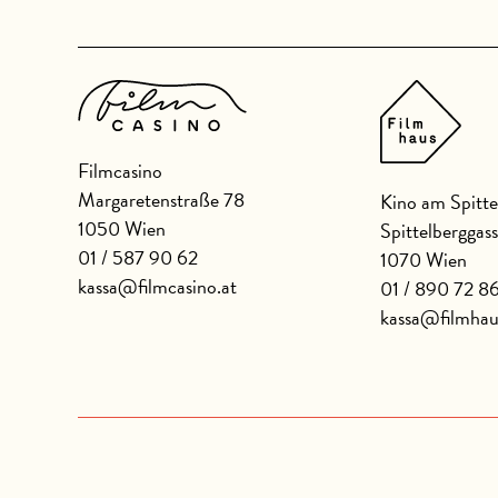
Filmcasino
Margaretenstraße 78
Kino am Spitte
1050 Wien
Spittelberggas
01 / 587 90 62
1070 Wien
kassa@filmcasino.at
01 / 890 72 8
kassa@filmhau