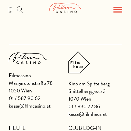
Zum
Inhalt
Filmcasino
Margaretenstraße 78
Kino am Spittelberg
1050 Wien
Spittelberggasse 3
01 / 587 90 62
1070 Wien
kassa@filmcasino.at
01 / 890 72 86
kassa@filmhaus.at
HEUTE
CLUB LOG-IN