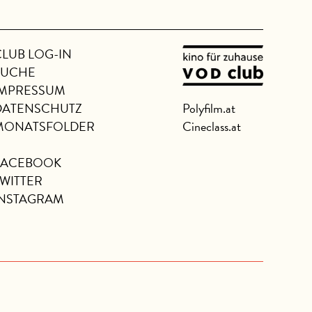
CLUB LOG-IN
SUCHE
IMPRESSUM
DATENSCHUTZ
Polyfilm.at
MONATSFOLDER
Cineclass.at
FACEBOOK
TWITTER
INSTAGRAM