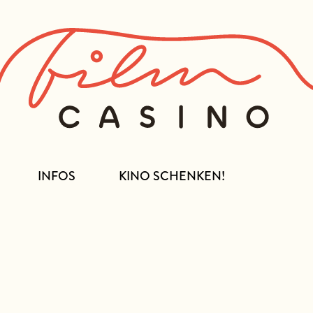
INFOS
KINO SCHENKEN!