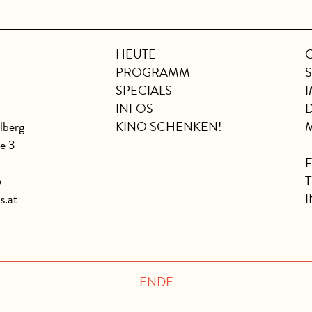
HEUTE
PROGRAMM
SPECIALS
INFOS
lberg
KINO SCHENKEN!
se 3
6
s.at
ENDE