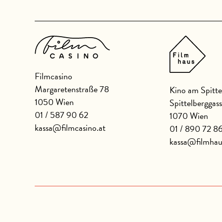
Filmcasino
Margaretenstraße 78
Kino am Spitte
1050 Wien
Spittelberggas
01 / 587 90 62
1070 Wien
kassa@filmcasino.at
01 / 890 72 8
kassa@filmhau