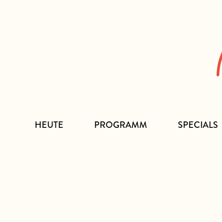
Zum
Inhalt
HEUTE
PROGRAMM
SPECIALS