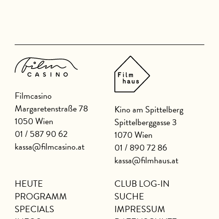
T
Filmcasino
Margaretenstraße 78
Kino am Spittelberg
1050 Wien
Spittelberggasse 3
01 / 587 90 62
1070 Wien
kassa@filmcasino.at
01 / 890 72 86
kassa@filmhaus.at
HEUTE
CLUB LOG-IN
PROGRAMM
SUCHE
SPECIALS
IMPRESSUM