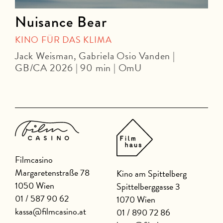
Nuisance Bear
KINO FÜR DAS KLIMA
Jack Weisman, Gabriela Osio Vanden |
J
GB/CA 2026 | 90 min | OmU
Filmcasino
Margaretenstraße 78
Kino am Spittelberg
1050 Wien
Spittelberggasse 3
01 / 587 90 62
1070 Wien
kassa@filmcasino.at
01 / 890 72 86