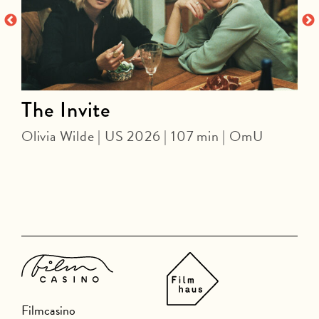
The Invite
Olivia Wilde | US 2026 | 107 min | OmU
J
Filmcasino