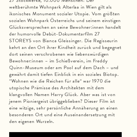
27 Stockwerke, 10.000 Menschen: Der
weltberühmte Wohnpark Alterlaa in Wien gilt als
ikonisches Monument sozialer Utopie. Vom größten
sozialen Wohnpark Österreichs und seinem einstigen
Glücksversprechen an seine Bewohner:innen handelt
der humorvolle Debüt-Dokumentarfilm 27
STOREYS von Bianca Gleissinger. Die Regisseurin
kehrt an den Ort ihrer Kindheit zurück und begegnet
dort seinen verschrobenen wie liebenswürdigen
Bewohner:innen – im Schießverein, im Freddy
Quinn-Museum oder am Pool auf dem Dach – und
gewährt damit tiefen Einblick in ein soziales Biotop.
“Wohnen wie die Reichen für alle“ war 1970 die
utopische Prämisse des Architekten mit dem
klangvollen Namen Harry Glück. Aber was ist von
jenem Pioniergeist übriggeblieben? Dieser Film ist
eine witzige, sehr persönliche Annäherung an einen
besonderen Ort und eine Auseinandersetzung mit
den eigenen Wurzeln.